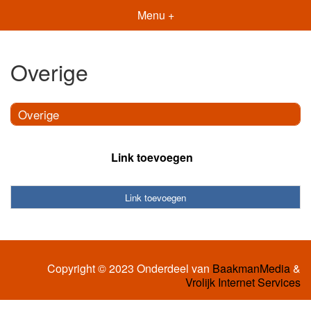
Menu +
Overige
Overige
Link toevoegen
Link toevoegen
Copyright © 2023 Onderdeel van
BaakmanMedia
&
Vrolijk Internet Services